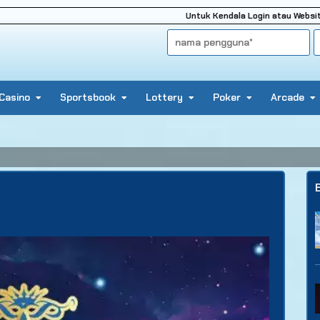
Untuk Kendala Login atau Website Bisa
Casino
Sportsbook
Lottery
Poker
Arcade
p senin 28 maret 2022