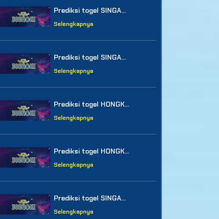
Prediksi togel SINGA...
Selengkapnya
Prediksi togel SINGA...
Selengkapnya
Prediksi togel HONGK...
Selengkapnya
Prediksi togel HONGK...
Selengkapnya
Prediksi togel SINGA...
Selengkapnya