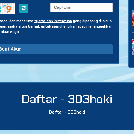
embaca, dan menerima
syarat dan ketentuan
yang dipasang di situs
entuan, maka situs berhak untuk menghentikan atau menangguhkan
akun Saya.
Buat Akun
Daftar - 303hoki
Daftar - 303hoki