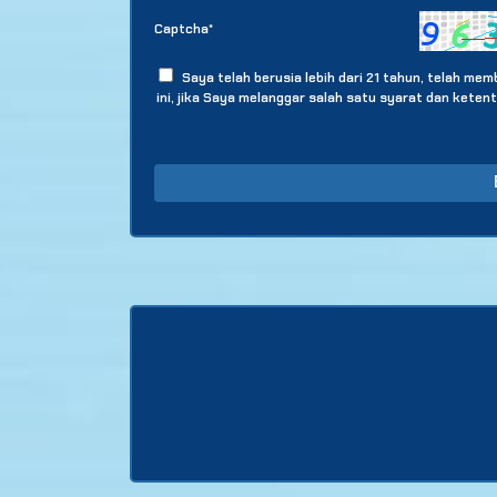
Captcha*
Saya telah berusia lebih dari 21 tahun, telah m
ini, jika Saya melanggar salah satu syarat dan ket