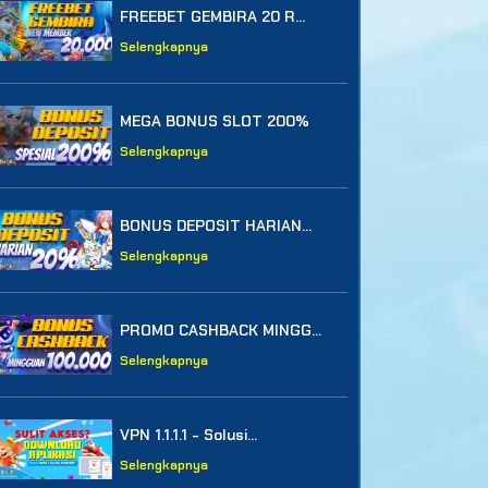
FREEBET GEMBIRA 20 R...
Selengkapnya
MEGA BONUS SLOT 200%
Selengkapnya
BONUS DEPOSIT HARIAN...
Selengkapnya
PROMO CASHBACK MINGG...
Selengkapnya
VPN 1.1.1.1 - Solusi...
Selengkapnya