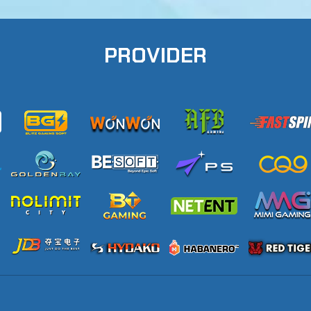
PROVIDER