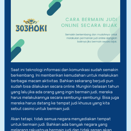
Saat ini teknologi informasi dan komunikasi sudah semakin
berkembang. Ini memberikan kemudahan untuk melakukan
berbagai macam aktivitas. Bahkan sekarang berjudi pun
sudah bisa dilakukan secara online. Mungkin belasan tahun
yang lalu jika ada orang yang ingin bermain judi, mereka
harus melakukannya secara sembunyi-sembunyi. Bisa juga
mereka harus datang ke tempat judi khusus yang kita
sebut casino untuk bermain judi.
Akan tetapi, tidak semua negara menyediakan tempat
untuk bermain judi. Bahkan ada banyak negara yang
melarang rakyatnya bermain judi dan tidak segan akan