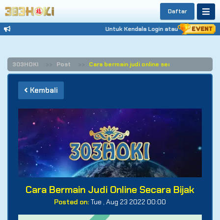
Daftar
Untuk Kendala Login atau Website Bisa 
303HOKI
Post
Cara bermain judi online secara bijak
Kembali
Cara Bermain Judi Online Secara Bijak
Posted on:
Tue , Aug 23 2022 00:00