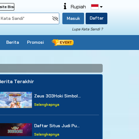
Rupiah
sa Hubungi Whatsapp Kami Atau Telegram Kami : WHATSAPP : https://wa.me/6
Daftar
Masuk
Lupa Kata Sandi ?
Berita
Promosi
Berita Terakhir
Zeus 303Hoki Simbol...
Selengkapnya
Daftar Situs Judi Pu...
Selengkapnya