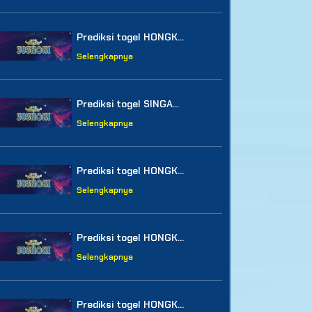
Prediksi togel HONGK...
Selengkapnya
Prediksi togel SINGA...
Selengkapnya
Prediksi togel HONGK...
Selengkapnya
Prediksi togel HONGK...
Selengkapnya
Prediksi togel HONGK...