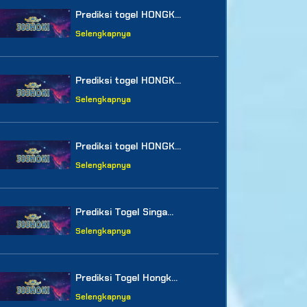
Prediksi togel HONGK...
Selengkapnya
Prediksi togel HONGK...
Selengkapnya
Prediksi togel HONGK...
Selengkapnya
Prediksi Togel Singa...
Selengkapnya
Prediksi Togel Hongk...
Selengkapnya