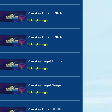
Prediksi togel SINGA...
Selengkapnya
Prediksi togel SINGA...
Selengkapnya
Prediksi Togel Hongk...
Selengkapnya
Prediksi Togel Singa...
Selengkapnya
Prediksi togel HONGK...