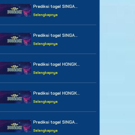
Prediksi togel SINGA...
Selengkapnya
Prediksi togel SINGA...
Selengkapnya
Prediksi togel HONGK...
Selengkapnya
Prediksi togel HONGK...
Selengkapnya
Prediksi togel SINGA...
Selengkapnya