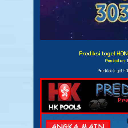
Prediksi togel HON
Posted on:
Prediksi togel HO