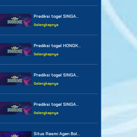
Prediksi togel SINGA...
Selengkapnya
Prediksi togel HONGK...
Selengkapnya
Prediksi togel SINGA...
Selengkapnya
Prediksi togel SINGA...
Selengkapnya
Situs Resmi Agen Bol...