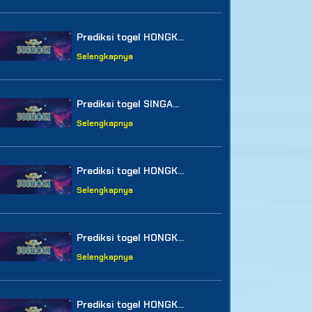
Prediksi togel HONGK...
Selengkapnya
Prediksi togel SINGA...
Selengkapnya
Prediksi togel HONGK...
Selengkapnya
Prediksi togel HONGK...
Selengkapnya
Prediksi togel HONGK...