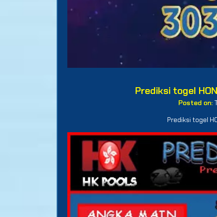
Prediksi togel HON
Posted on:
Prediksi togel H