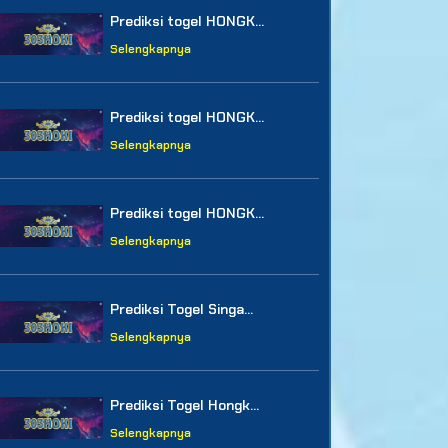
Prediksi togel HONGK...
Selengkapnya
Prediksi togel HONGK...
Selengkapnya
Prediksi togel HONGK...
Selengkapnya
Prediksi Togel Singa...
Selengkapnya
Prediksi Togel Hongk...
Selengkapnya