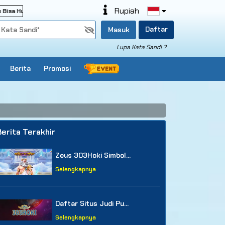
Rupiah
Hubungi Whatsapp Kami Atau Telegram Kami : WHATSAPP : https://wa.me/6287
Daftar
Masuk
Lupa Kata Sandi ?
Berita
Promosi
Berita Terakhir
Zeus 303Hoki Simbol...
Selengkapnya
Daftar Situs Judi Pu...
Selengkapnya