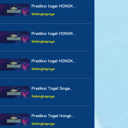
Prediksi togel HONGK...
Selengkapnya
Prediksi togel HONGK...
Selengkapnya
Prediksi togel HONGK...
Selengkapnya
Prediksi Togel Singa...
Selengkapnya
Prediksi Togel Hongk...
Selengkapnya