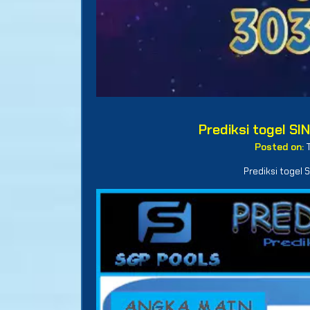
Prediksi togel SI
Posted on:
Prediksi togel 