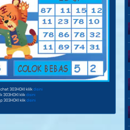
chat 303HOKI klilk
disini
k 303HOKI klik
disini
p 303HOKI klik
disini