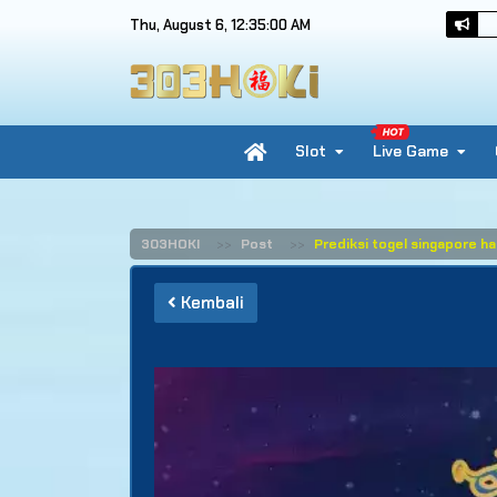
Thu, August 6, 12:35:02 AM
Slot
Live Game
303HOKI
Post
Prediksi togel singapore har
Kembali