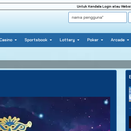
Untuk Kendala Login atau Website Bisa
Casino
Sportsbook
Lottery
Poker
Arcade
 ini 28 febuari