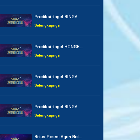
Prediksi togel SINGA...
Selengkapnya
Prediksi togel HONGK...
Selengkapnya
Prediksi togel SINGA...
Selengkapnya
Prediksi togel SINGA...
Selengkapnya
Situs Resmi Agen Bol...