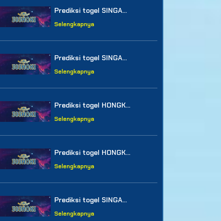
Prediksi togel SINGA...
Selengkapnya
Prediksi togel SINGA...
Selengkapnya
Prediksi togel HONGK...
Selengkapnya
Prediksi togel HONGK...
Selengkapnya
Prediksi togel SINGA...
Selengkapnya