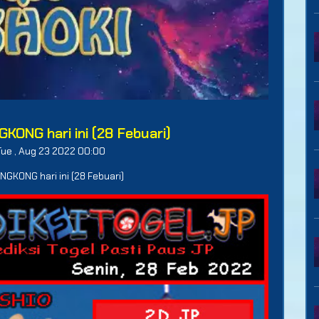
GKONG hari ini (28 Febuari)
Tue , Aug 23 2022 00:00
NGKONG hari ini (28 Febuari)