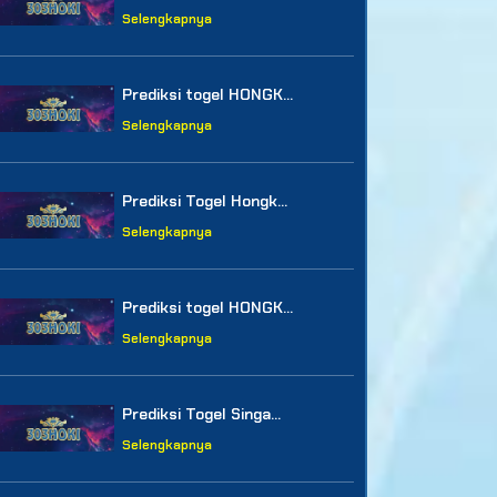
Selengkapnya
Prediksi togel HONGK...
Selengkapnya
Prediksi Togel Hongk...
Selengkapnya
Prediksi togel HONGK...
Selengkapnya
Prediksi Togel Singa...
Selengkapnya